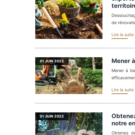
territoir
Dessouchag
de rénovatio
Lire la suite
Mener à 
01
JUIN 2022
Mener à bi
efficacemen
Lire la suite
Obtenez
01
JUIN 2022
notre e
Obtenez de