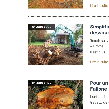
Lire la suite
Simplif
01
JUIN 2022
dessouc
Simplifiez 
à Drôme
Il est plus ..
Lire la suite
Pour un
01
JUIN 2022
Fallone
L’entrepri
travaux de 