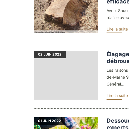
efficac
Avec Sause
réalise avec
Lire la suite
Élagage
02
JUIN 2022
débrous
Les raisons
de-Marne 
Général...
Lire la suite
Dessouc
01
JUIN 2022
experts