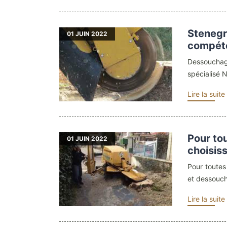
Stenegr
01
JUIN 2022
compét
Dessouchag
spécialisé 
Lire la suite
Pour tou
01
JUIN 2022
choisis
Pour toutes
et dessouc
Lire la suite