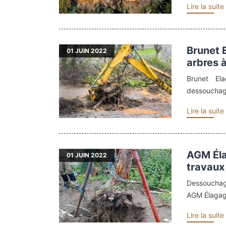
Lire la suite
Brunet 
01
JUIN 2022
arbres 
Brunet El
dessouchag
Lire la suite
AGM Éla
01
JUIN 2022
travaux
Dessouchag
AGM Élagag
Lire la suite