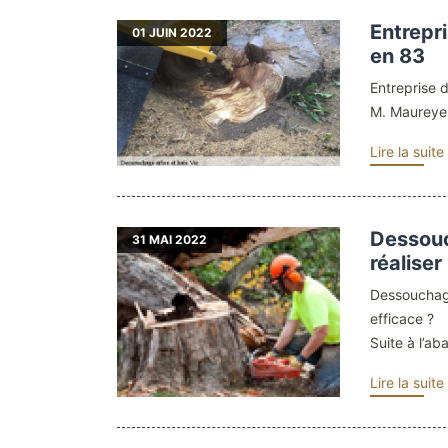
Entrepr
01
JUIN 2022
en 83
Entreprise 
M. Maureyen
Lire la suite
Dessouc
31
MAI 2022
réalise
Dessouchag
efficace ?
Suite à l’aba
Lire la suite