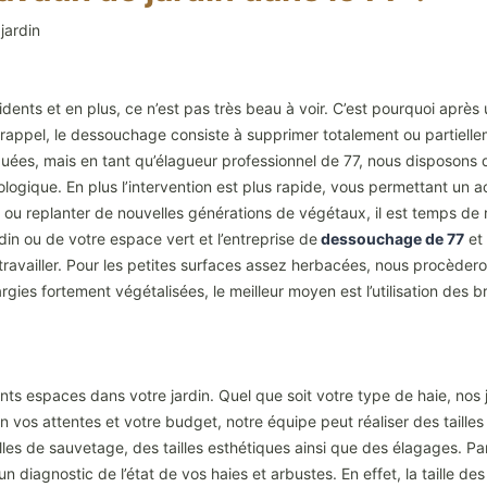
 jardin
nts et en plus, ce n’est pas très beau à voir. C’est pourquoi après u
appel, le dessouchage consiste à supprimer totalement ou partiellem
uées, mais en tant qu’élagueur professionnel de 77, nous disposons 
ogique. En plus l’intervention est plus rapide, vous permettant un acc
ou replanter de nouvelles générations de végétaux, il est temps de r
din ou de votre espace vert et l’entreprise de
dessouchage de 77
et 
availler. Pour les petites surfaces assez herbacées, nous procèderon
gies fortement végétalisées, le meilleur moyen est l’utilisation des 
ents espaces dans votre jardin. Quel que soit votre type de haie, nos 
n vos attentes et votre budget, notre équipe peut réaliser des tailles d
ailles de sauvetage, des tailles esthétiques ainsi que des élagages. Par
n diagnostic de l’état de vos haies et arbustes. En effet, la taille de