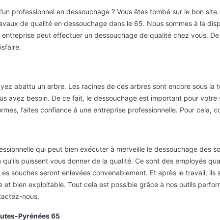
’un professionnel en dessouchage ? Vous êtes tombé sur le bon site. E
vaux de qualité en dessouchage dans le 65. Nous sommes à la dispo
re entreprise peut effectuer un dessouchage de qualité chez vous. De
sfaire.
ez abattu un arbre. Les racines de ces arbres sont encore sous la ter
ous avez besoin. De ce fait, le dessouchage est important pour votre 
ormes, faites confiance à une entreprise professionnelle. Pour cela, c
fessionnelle qui peut bien exécuter à merveille le dessouchage des s
n qu’ils puissent vous donner de la qualité. Ce sont des employés qua
Les souches seront enlevées convenablement. Et après le travail, ils 
et bien exploitable. Tout cela est possible grâce à nos outils perform
tactez-nous.
 Hautes-Pyrénées 65