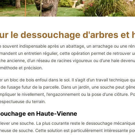
our le dessouchage d'arbres et
 souvent indispensable après un abattage, un arrachage ou une rénov
emandent un entretien régulier, cette opération permet de retrouver un 
e ancienne, d’un réseau de racines vigoureux ou d’une haie devenue e
 méthode et précision.
un bloc de bois enfoui dans le sol. Il s’agit d’un travail technique 
de l’usage futur de la parcelle. Dans un jardin, une souche peut gêner 
pliquer le nivellement, l’engazonnement ou la pose d’une clôture. Pour
respectueuse du terrain.
souchage en Haute-Vienne
nlever une souche. La plus courante reste le dessouchage mécanique, q
euse de souche. Cette solution est particulièrement intéressante po