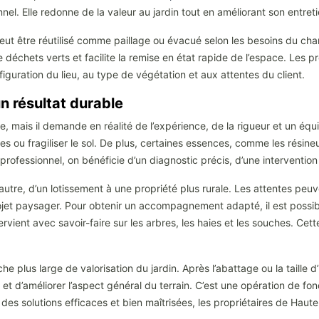
el. Elle redonne de la valeur au jardin tout en améliorant son entreti
eut être réutilisé comme paillage ou évacué selon les besoins du chan
e déchets verts et facilite la remise en état rapide de l’espace. Les pr
iguration du lieu, au type de végétation et aux attentes du client.
un résultat durable
mais il demande en réalité de l’expérience, de la rigueur et un éq
s ou fragiliser le sol. De plus, certaines essences, comme les résine
rofessionnel, on bénéficie d’un diagnostic précis, d’une intervention 
l’autre, d’un lotissement à une propriété plus rurale. Les attentes p
ojet paysager. Pour obtenir un accompagnement adapté, il est possible
tervient avec savoir-faire sur les arbres, les haies et les souches. Ce
 plus large de valorisation du jardin. Après l’abattage ou la taille 
 et d’améliorer l’aspect général du terrain. C’est une opération de fon
 des solutions efficaces et bien maîtrisées, les propriétaires de Ha