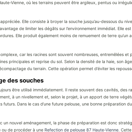
aute-Vienne, où les terrains peuvent être argileux, pentus ou irrégulie
ppréciée. Elle consiste à broyer la souche jusqu’au-dessous du nivea
avantage de limiter les dégâts sur l’environnement immédiat. Elle est 
bordures. Elle produit également moins de remuement de terre qu’un a
 complexe, car les racines sont souvent nombreuses, entremêlées et 
s principales et reprise du sol. Selon la densité de la haie, son âge e
décompactage du terrain. Cette opération permet d’éviter les repouss
hage des souches
oujours être utilisé immédiatement. Il reste souvent des cavités, des 
ment, à un nivellement et, selon le projet, à un apport de terre végét
ments futurs. Dans le cas d’une future pelouse, une bonne préparation
vec un nouvel aménagement, la phase de préparation est donc stratégi
ure ou de procéder à une
Refection de pelouse 87 Haute-Vienne
. Cett