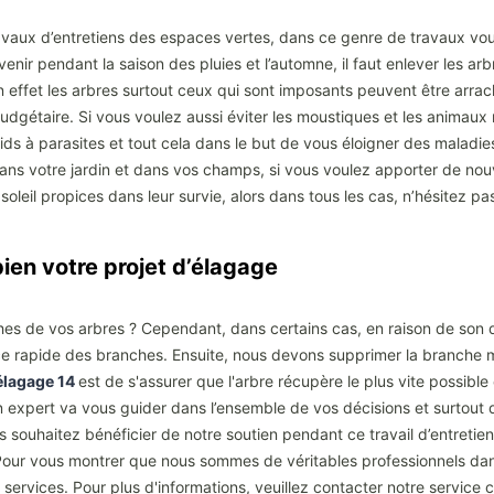
avaux d’entretiens des espaces vertes, dans ce genre de travaux vou
nir pendant la saison des pluies et l’automne, il faut enlever les 
n effet les arbres surtout ceux qui sont imposants peuvent être arra
gétaire. Si vous voulez aussi éviter les moustiques et les animaux 
ds à parasites et tout cela dans le but de vous éloigner des maladies
e dans votre jardin et dans vos champs, si vous voulez apporter de n
oleil propices dans leur survie, alors dans tous les cas, n’hésitez p
en votre projet d’élagage
es de vos arbres ? Cependant, dans certains cas, en raison de son dé
sance rapide des branches. Ensuite, nous devons supprimer la branche 
élagage 14
est de s'assurer que l'arbre récupère le plus vite possible
n expert va vous guider dans l’ensemble de vos décisions et surtout
 souhaitez bénéficier de notre soutien pendant ce travail d’entretien
Pour vous montrer que nous sommes de véritables professionnels dan
ervices. Pour plus d'informations, veuillez contacter notre service cl