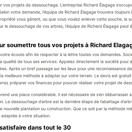
our vos projets de dessouchage. L’entreprise Richard Élagage s’occu
lon votre demande, l’équipe de Richard Élagage trouvera toujours la 
e propriété vous gênent, ou que vous voulez enlever cette souche, la
our le dessouchage de vos arbres, l’équipe de Richard Élagage peut 
our soumettre tous vos projets à Richard Elaga
otre écoute afin de respecter à la lettre toutes vos demandes. Socié
 la qualité de tous ses services. Appelez directement la société pour 
res. Après un bref passage sur les lieux pour une reconnaissance de
la meilleure méthode à adapter sur votre terrain. Le devis est gratu
urrez préparer vos finances pour pouvoir réaliser votre projet de de
rend une place considérable. Il est nécessaire de s’en débarrasser af
ion. Le dessouchage d’arbre est la dernière étape de l’abattage d’arbre
 une nouvelle plantation ou construction. Que ce soit par la méthode
s adaptée à votre situation.
atisfaire dans tout le 30