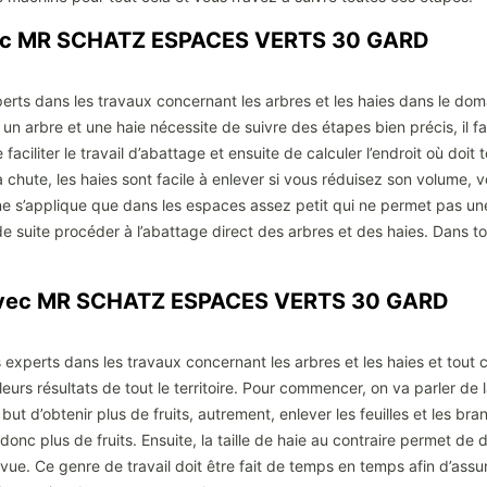
avec MR SCHATZ ESPACES VERTS 30 GARD
rts dans les travaux concernant les arbres et les haies dans le do
 un arbre et une haie nécessite de suivre des étapes bien précis, il 
faciliter le travail d’abattage et ensuite de calculer l’endroit où doit
chute, les haies sont facile à enlever si vous réduisez son volume, 
ne s’applique que dans les espaces assez petit qui ne permet pas un
 suite procéder à l’abattage direct des arbres et des haies. Dans tou
s avec MR SCHATZ ESPACES VERTS 30 GARD
ts experts dans les travaux concernant les arbres et les haies et tout 
eurs résultats de tout le territoire. Pour commencer, on va parler de la
e but d’obtenir plus de fruits, autrement, enlever les feuilles et les br
donc plus de fruits. Ensuite, la taille de haie au contraire permet de
ue. Ce genre de travail doit être fait de temps en temps afin d’assu