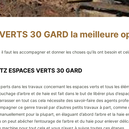
ERTS 30 GARD la meilleure o
, il faut les accompagner et donner les choses qu’ils ont besoin et 
HATZ ESPACES VERTS 30 GARD
perts dans les travaux concernant les espaces verts et tous les élé
chage d’arbre et de haie est fait dans le but de libérer plus d’espa
rrasser en tout cas cela nécessite des savoir-faire des agents profe
compagner ce genre travail par d’autres petits travaux à part, comm
r manuellement pour la plupart, en élaguant d’abord l’arbre et la haie ens
u on peut abécher l’entourage de l’arbre et du haie pour enlever délic
 machine pour tout cela et vous n’avez à suivre toutes ces étapes.