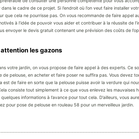
 est préférable de consulter une personne compétente pour vous acco
ans le cadre de ce projet. Si l’endroit où l’on veut faire installer votr
pour que cela ne pourrisse pas. On vous recommande de faire appel au
tivés à l’idée de pouvoir vous aider et contribuer à la réussite de l’i
us envoyer le devis gratuit contenant une prévision des coûts de l’op
ttention les gazons
ans votre jardin, on vous propose de faire appel à des experts. Ce so
 de pelouse, en acheter et faire poser ne suffira pas. Vous devez tout
a est de faire en sorte que la pelouse puisse avoir la verdure qui nous
 Cela consiste tout simplement à ce que vous enlevez les mauvaises he
uelques informations à l’avance pour tout cela. D’ailleurs, vous au
tez pour pose de pelouse en rouleau 58 pour un merveilleux jardin.