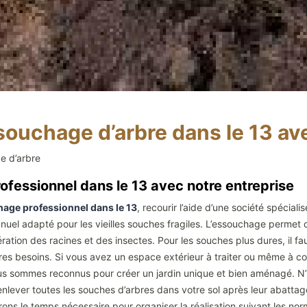
souchage d’arbre dans le 13 av
e d’arbre
ofessionnel dans le 13 avec notre entreprise
age professionnel dans le 13
, recourir l’aide d’une société spécia
nuel adapté pour les vieilles souches fragiles. L’essouchage permet 
ration des racines et des insectes. Pour les souches plus dures, il fa
d’autres besoins. Si vous avez un espace extérieur à traiter ou même à c
s sommes reconnus pour créer un jardin unique et bien aménagé. N’h
nlever toutes les souches d’arbres dans votre sol après leur abattag
ons le temps nécessaire pour organiser la réalisation suivant les nor