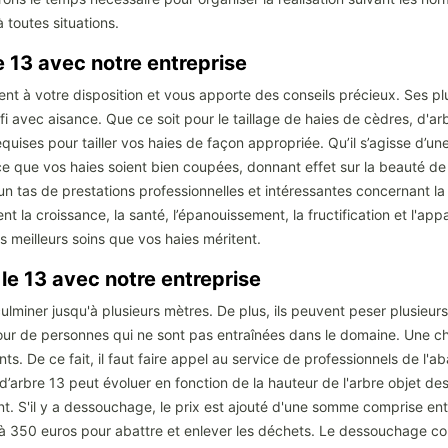
 toutes situations.
le 13 avec notre entreprise
nt à votre disposition et vous apporte des conseils précieux. Ses plu
fi avec aisance. Que ce soit pour le taillage de haies de cèdres, d'ar
uises pour tailler vos haies de façon appropriée. Qu’il s’agisse d’une 
 ce que vos haies soient bien coupées, donnant effet sur la beauté de 
un tas de prestations professionnelles et intéressantes concernant la 
ent la croissance, la santé, l’épanouissement, la fructification et l'
es meilleurs soins que vos haies méritent.
 le 13 avec notre entreprise
lminer jusqu'à plusieurs mètres. De plus, ils peuvent peser plusieu
pour de personnes qui ne sont pas entraînées dans le domaine. Une ch
. De ce fait, il faut faire appel au service de professionnels de l'
’arbre 13 peut évoluer en fonction de la hauteur de l'arbre objet des
 S'il y a dessouchage, le prix est ajouté d'une somme comprise entr
0 à 350 euros pour abattre et enlever les déchets. Le dessouchage c