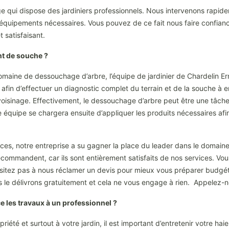
age qui dispose des jardiniers professionnels. Nous intervenons rapi
 équipements nécessaires. Vous pouvez de ce fait nous faire confian
 satisfaisant.
nt de souche ?
omaine de dessouchage d’arbre, l’équipe de jardinier de Chardelin E
fin d’effectuer un diagnostic complet du terrain et de la souche à en
 voisinage. Effectivement, le dessouchage d’arbre peut être une tâche
re équipe se chargera ensuite d’appliquer les produits nécessaires 
s, notre entreprise a su gagner la place du leader dans le domaine 
commandent, car ils sont entièrement satisfaits de nos services. Vou
ésitez pas à nous réclamer un devis pour mieux vous préparer budg
s le délivrons gratuitement et cela ne vous engage à rien. Appelez-n
ce les travaux à un professionnel ?
été et surtout à votre jardin, il est important d’entretenir votre haie. 