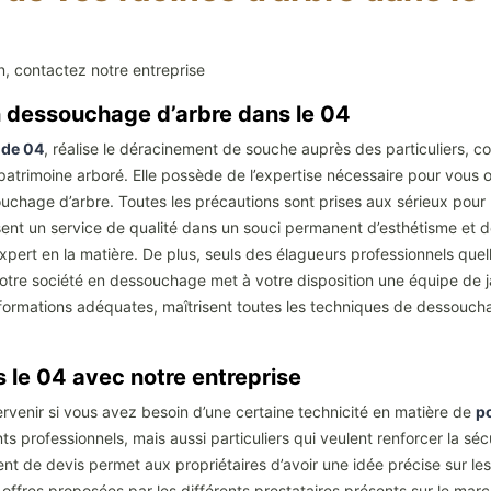
n, contactez notre entreprise
 en dessouchage d’arbre dans le 04
 de 04
, réalise le déracinement de souche auprès des particuliers, co
patrimoine arboré. Elle possède de l’expertise nécessaire pour vous off
souchage d’arbre. Toutes les précautions sont prises aux sérieux pou
ent un service de qualité dans un souci permanent d’esthétisme et d
expert en la matière. De plus, seuls des élagueurs professionnels que
 Notre société en dessouchage met à votre disposition une équipe de ja
formations adéquates, maîtrisent toutes les techniques de dessouchag
s le 04 avec notre entreprise
rvenir si vous avez besoin d’une certaine technicité en matière de
po
 professionnels, mais aussi particuliers qui veulent renforcer la sécur
ent de devis permet aux propriétaires d’avoir une idée précise sur l
offres proposées par les différents prestataires présents sur le march