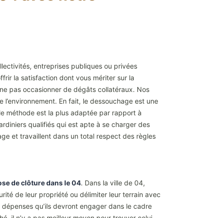
llectivités, entreprises publiques ou privées
rir la satisfaction dont vous mériter sur la
r ne pas occasionner de dégâts collatéraux. Nos
e l’environnement. En fait, le dessouchage est une
lle méthode est la plus adaptée par rapport à
rdiniers qualifiés qui est apte à se charger des
e et travaillent dans un total respect des règles
se de clôture dans le 04
. Dans la ville de 04,
ité de leur propriété ou délimiter leur terrain avec
es dépenses qu’ils devront engager dans le cadre
é, il n’y a pas meilleur moyen pour trouver celui