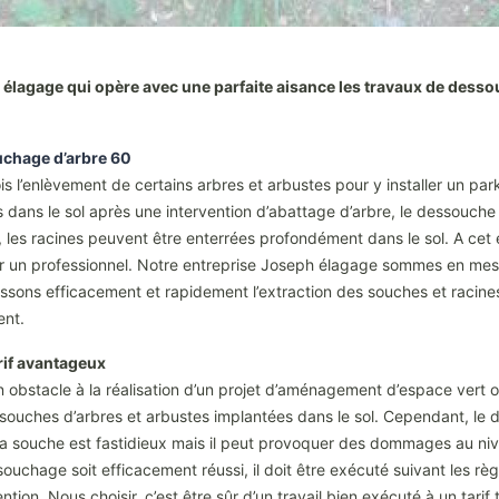
lagage qui opère avec une parfaite aisance les travaux de dessouc
chage d’arbre 60
 l’enlèvement de certains arbres et arbustes pour y installer un park
 dans le sol après une intervention d’abattage d’arbre, le dessouche n
, les racines peuvent être enterrées profondément dans le sol. A cet 
cter un professionnel. Notre entreprise Joseph élagage sommes en me
sons efficacement et rapidement l’extraction des souches et racines 
ent.
rif avantageux
 obstacle à la réalisation d’un projet d’aménagement d’espace vert ou
 souches d’arbres et arbustes implantées dans le sol. Cependant, le
la souche est fastidieux mais il peut provoquer des dommages au nive
souchage soit efficacement réussi, il doit être exécuté suivant les rè
ention. Nous choisir, c’est être sûr d’un travail bien exécuté à un tari