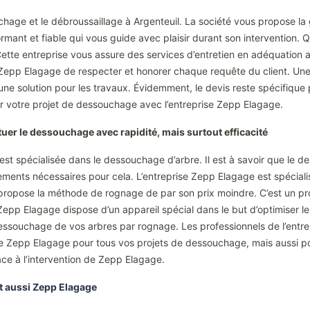
chage et le débroussaillage à Argenteuil. La société vous propose la 
mant et fiable qui vous guide avec plaisir durant son intervention. Q
 Cette entreprise vous assure des services d’entretien en adéquation
e Zepp Elagage de respecter et honorer chaque requête du client. Une 
une solution pour les travaux. Évidemment, le devis reste spécifique p
ser votre projet de dessouchage avec l’entreprise Zepp Elagage.
uer le dessouchage avec rapidité, mais surtout efficacité
est spécialisée dans le dessouchage d’arbre. Il est à savoir que le d
ipements nécessaires pour cela. L’entreprise Zepp Elagage est spécia
opose la méthode de rognage de par son prix moindre. C’est un proc
Zepp Elagage dispose d’un appareil spécial dans le but d’optimiser le
dessouchage de vos arbres par rognage. Les professionnels de l’entr
prise Zepp Elagage pour tous vos projets de dessouchage, mais aussi 
ce à l’intervention de Zepp Elagage.
st aussi Zepp Elagage