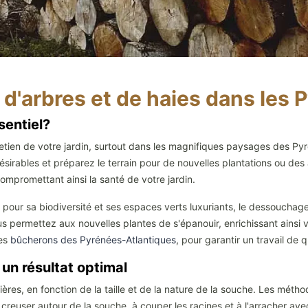
d'arbres et de haies dans les 
sentiel?
etien de votre jardin, surtout dans les magnifiques paysages des Py
désirables et préparez le terrain pour de nouvelles plantations ou d
ompromettant ainsi la santé de votre jardin.
pour sa biodiversité et ses espaces verts luxuriants, le dessouchage
us permettez aux nouvelles plantes de s'épanouir, enrichissant ainsi v
les
bûcherons des Pyrénées-Atlantiques
, pour garantir un travail de q
n résultat optimal
res, en fonction de la taille et de la nature de la souche. Les métho
à creuser autour de la souche, à couper les racines et à l'arracher av