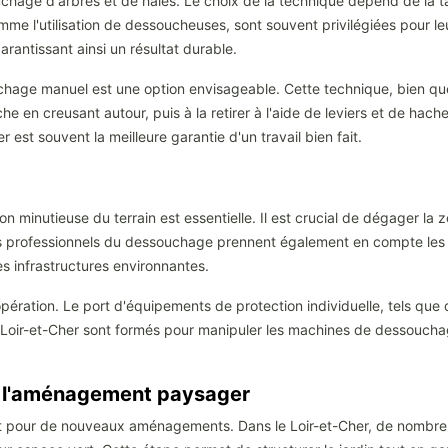
uchage d'arbres et de haies. Le choix de la technique dépend de la tail
e l'utilisation de dessoucheuses, sont souvent privilégiées pour leur
rantissant ainsi un résultat durable.
uchage manuel est une option envisageable. Cette technique, bien qu
he en creusant autour, puis à la retirer à l'aide de leviers et de hach
est souvent la meilleure garantie d'un travail bien fait.
inutieuse du terrain est essentielle. Il est crucial de dégager la zo
Les professionnels du dessouchage prennent également en compte les 
 infrastructures environnantes.
opération. Le port d'équipements de protection individuelle, tels que
Loir-et-Cher sont formés pour manipuler les machines de dessouchage
s l'aménagement paysager
prêt pour de nouveaux aménagements. Dans le Loir-et-Cher, de nombr