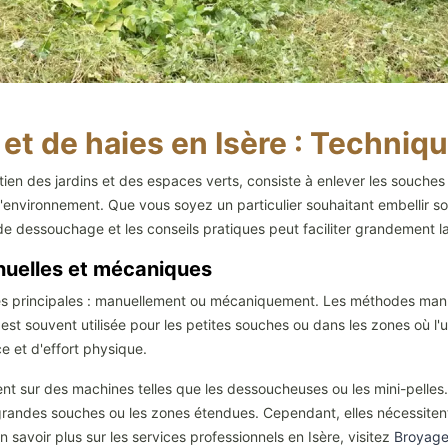
t de haies en Isère : Techniqu
en des jardins et des espaces verts, consiste à enlever les souches d
e l'environnement. Que vous soyez un particulier souhaitant embellir 
e dessouchage et les conseils pratiques peut faciliter grandement l
uelles et mécaniques
 principales : manuellement ou mécaniquement. Les méthodes manuelle
t souvent utilisée pour les petites souches ou dans les zones où l'uti
e et d'effort physique.
t sur des machines telles que les dessoucheuses ou les mini-pelles
grandes souches ou les zones étendues. Cependant, elles nécessitent 
en savoir plus sur les services professionnels en Isère, visitez
Broyage