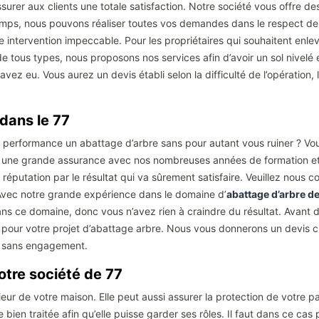
surer aux clients une totale satisfaction. Notre société vous offre d
temps, nous pouvons réaliser toutes vos demandes dans le respect d
e intervention impeccable. Pour les propriétaires qui souhaitent enlev
 tous types, nous proposons nos services afin d’avoir un sol nivelé e
ez eu. Vous aurez un devis établi selon la difficulté de l’opération, la
 dans le 77
c performance un abattage d’arbre sans pour autant vous ruiner ? Vou
vec une grande assurance avec nos nombreuses années de formation e
e réputation par le résultat qui va sûrement satisfaire. Veuillez nou
 Avec notre grande expérience dans le domaine d’
abattage d’arbre de
ans ce domaine, donc vous n’avez rien à craindre du résultat. Avant 
pour votre projet d’abattage arbre. Nous vous donnerons un devis cla
et sans engagement.
notre société de 77
rieur de votre maison. Elle peut aussi assurer la protection de votre 
 bien traitée afin qu’elle puisse garder ses rôles. Il faut dans ce cas