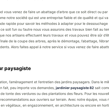
nd vous venez de faire un abattage d’arbre que ce soit direct ou p
e notre société qui est une entreprise fiable et de qualité et qui va 
ude rapide pour savoir les méthodes à adapter pour le dessouchage 
soit l’un ou l’autre nous vous assurons des travaux bien fait au te
e nos artisans effectuent leurs travaux et vous pouvez être sûr d’être
ale de la coupe des arbres, après le démontage, l’abattage, l’ébranc
ccidents. Alors faites appel à notre service si vous venez de faire aba
r paysagiste
ation, l’aménagement et l’entretien des jardins paysagers. Dans le mili
. En fait, peu importe vos demandes,
jardinier paysagiste 82
sait comm
, de tonte des verdures ou des plantations des fleurs. Pour les nouvel
 recommandations aux ouvriers sur terrain. Avec notre équipe, vous n
en végétaux, en engazonnement, en architecture ou encore en horticu