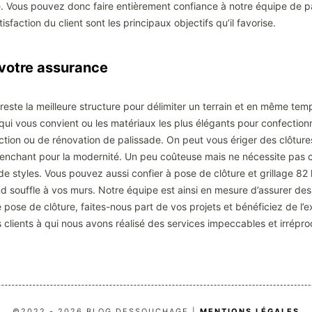
té. Vous pouvez donc faire entièrement confiance à notre équipe de pa
tisfaction du client sont les principaux objectifs qu’il favorise.
votre assurance
e reste la meilleure structure pour délimiter un terrain et en même tem
i vous convient ou les matériaux les plus élégants pour confectionn
ruction ou de rénovation de palissade. On peut vous ériger des clôtur
enchant pour la modernité. Un peu coûteuse mais ne nécessite pas 
styles. Vous pouvez aussi confier à pose de clôture et grillage 82 l
 souffle à vos murs. Notre équipe est ainsi en mesure d’assurer des i
ose de clôture, faites-nous part de vos projets et bénéficiez de l’exp
clients à qui nous avons réalisé des services impeccables et irrépr
©2022 - 2026 BLOG DESSOUCHAGE |
MENTIONS LÉGALES