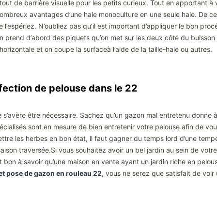
ut de barrière visuelle pour les petits curieux. Tout en apportant à v
 nombreux avantages d’une haie monoculture en une seule haie. De ce f
e l’espériez. N’oubliez pas qu’il est important d’appliquer le bon pro
, on prend d’abord des piquets qu’on met sur les deux côté du buisson
’horizontale et on coupe la surfaceà l’aide de la taille-haie ou autres.
réfection de pelouse dans le 22
ouse s’avère être nécessaire. Sachez qu’un gazon mal entretenu don
écialisés sont en mesure de bien entretenir votre pelouse afin de vous
ttre les herbes en bon état, il faut gagner du temps lord d’une tempé
ison traversée.Si vous souhaitez avoir un bel jardin au sein de votre 
est bon à savoir qu’une maison en vente ayant un jardin riche en pelou
et pose de gazon en rouleau 22
, vous ne serez que satisfait de voi