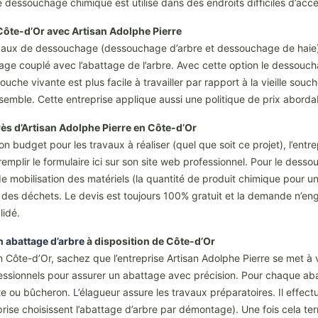
 dessouchage chimique est utilisé dans des endroits difficiles d’ac
 Côte-d’Or avec Artisan Adolphe Pierre
ravaux de dessouchage (dessouchage d’arbre et dessouchage de haie). 
chage couplé avec l’abattage de l’arbre. Avec cette option le dessouc
souche vivante est plus facile à travailler par rapport à la vieille sou
nsemble. Cette entreprise applique aussi une politique de prix abord
s d’Artisan Adolphe Pierre en Côte-d’Or
 budget pour les travaux à réaliser (quel que soit ce projet), l’entrep
emplir le formulaire ici sur son site web professionnel. Pour le dessou
 de mobilisation des matériels (la quantité de produit chimique pour u
des déchets. Le devis est toujours 100% gratuit et la demande n’engag
lidé.
en
abattage d’arbre
à disposition de Côte-d’Or
n Côte-d’Or, sachez que l’entreprise Artisan Adolphe Pierre se met à v
ofessionnels pour assurer un abattage avec précision. Pour chaque ab
e ou bûcheron. L’élagueur assure les travaux préparatoires. Il effect
rise choisissent l’abattage d’arbre par démontage). Une fois cela termi