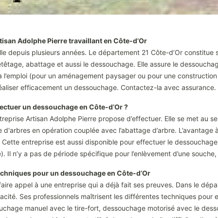
tisan Adolphe Pierre travaillant en Côte-d’Or
elle depuis plusieurs années. Le département 21 Côte-d’Or constitue s
 étêtage, abattage et aussi le dessouchage. Elle assure le dessoucha
 à l’emploi (pour un aménagement paysager ou pour une construction ou
 réaliser efficacement un dessouchage. Contactez-la avec assurance.
fectuer un dessouchage en Côte-d’Or ?
reprise Artisan Adolphe Pierre propose d’effectuer. Elle se met au se
ge d'arbres en opération couplée avec l’abattage d’arbre. L’avantage 
e. Cette entreprise est aussi disponible pour effectuer le dessouchag
re). Il n’y a pas de période spécifique pour l’enlèvement d’une souch
 techniques pour un dessouchage en Côte-d’Or
faire appel à une entreprise qui a déjà fait ses preuves. Dans le dép
cacité. Ses professionnels maîtrisent les différentes techniques pou
ssouchage manuel avec le tire-fort, dessouchage motorisé avec le de