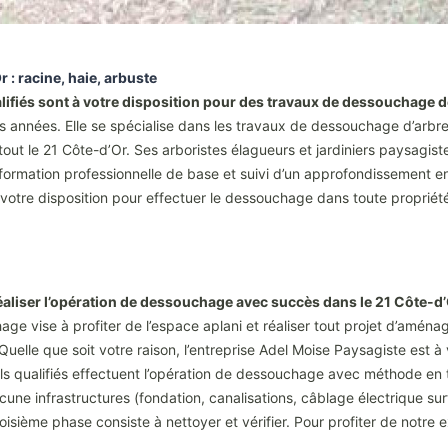
: racine, haie, arbuste
ifiés sont à votre disposition pour des travaux de dessouchage d
 années. Elle se spécialise dans les travaux de dessouchage d’arbres
s tout le 21 Côte-d’Or. Ses arboristes élagueurs et jardiniers paysagi
e formation professionnelle de base et suivi d’un approfondissement e
 votre disposition pour effectuer le dessouchage dans toute propriété
réaliser l’opération de dessouchage avec succès dans le 21 Côte-d
e vise à profiter de l’espace aplani et réaliser tout projet d’amén
elle que soit votre raison, l’entreprise Adel Moise Paysagiste est à 
els qualifiés effectuent l’opération de dessouchage avec méthode en 
ucune infrastructures (fondation, canalisations, câblage électrique s
sième phase consiste à nettoyer et vérifier. Pour profiter de notre 